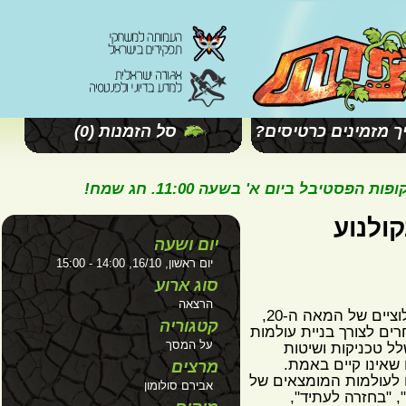
מזמינים כרטיסים?
סל הזמנות
(0)
ל ביום א' בשעה 11:00. חג שמח!
ולנוע
יום ושעה
יום ראשון, 16/10, 14:00 - 15:00
סוג ארוע
הרצאה
מאז "פנטסיה" האלמותי וסרטי האנימציה החלוציים של המאה ה-20,
קטגוריה
ם לצורך בניית עולמות
על המסך
ל טכניקות ושיטות
שאינו קיים באמת.
מרצים
לעולמות המומצאים של
אבירם סולומון
 "בחזרה לעתיד",