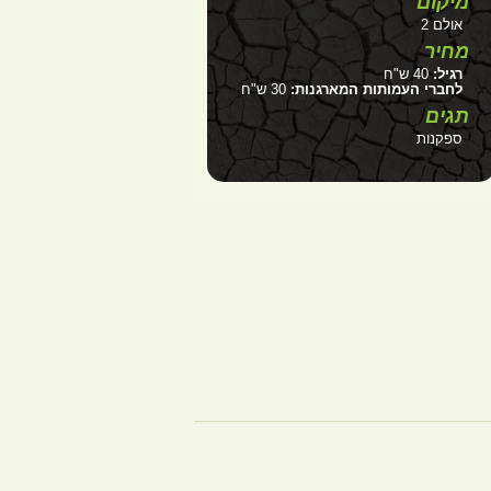
מיקום
אולם 2
מחיר
רגיל:
40 ש"ח
לחברי העמותות המארגנות:
30 ש"ח
תגים
ספקנות