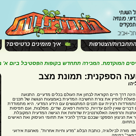
תחברות/הצטרפות
איך מזמינים כרטיסים?
המוקדמת. המכירה תתחדש בקופות הפסטיבל ביום א' בשעה 11:00. ח
עה הספקנית: תמונת מצב
יהו
ינה דרך חיים הקוראת לבחון את העולם בכלים מדעיים. התנועה
פועלת להפיץ את צורת החשיבה המדעית באמצעות הנגשה של תכנים
התמודדות רצינית עם תכנים המתנגשים עם הידע המדעי. היא מתמודדת
דברים שאין להם עדויות, כרוחות רפאים, שדים, מפלצות, ועם תפיסות
אתנות והרפואה האלטרנטיבית שדוחות את הגישה המדעית המקובלת.
ר את הניצוץ הספקני שבכם ובדרך להכיר את תחומי העיסוק ואת האישים
 בתחום.
הו
: מורה לביולוגיה, כותבת הבלוג "מדע וחיות אחרות". מארגנת אירועי
בפאב" בחיפה.