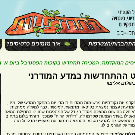
תחברות/הצטרפות
איך מזמינים כרטיסים?
המוקדמת. המכירה תתחדש בקופות הפסטיבל ביום א' בשעה 11:00. ח
ט ההתחדשות במדע המודרני
בשלום אליצור
דמויות נקודתיות מרשימות המדווחות מדי יום במחקר המדעי של ימינו,
מדעית עצמה נמצאת בקיפאון מתמשך. למעשה, כבר למעלה ממחצית
 חלה בה שום מהפכה מסדר הגודל של המהפכות שחווינו בתחילת המאה
אפילו בשתי המאות שקדמו לה. "דלדול הרוח" שמפניו הזהיר בלום בתחום
ח התפשט גם למדעי הטבע. ההרצאה תתאר את מאפייני הדלדול הזה
וד על הגורמים לו.
שלום אליצור
: פיזיקאי המתמחה בתורת הקוונטים ובתורת היחסות. מרצה