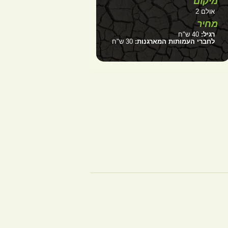
מיקום
אולם 2
מחיר
רגיל:
40 ש"ח
לחברי העמותות המארגנות:
30 ש"ח