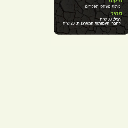
מיקום
כיתות משחקי תפקידים
מחיר
רגיל:
30 ש"ח
לחברי העמותות המארגנות:
20 ש"ח