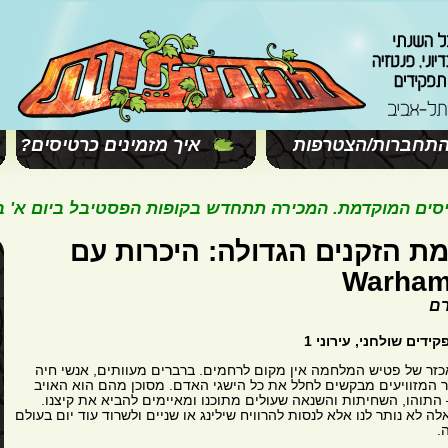
תחברות/הצטרפות
איך מזמינים כרטיסים?
המוקדמת. המכירה תתחדש בקופות הפסטיבל ביום א' בשעה 11:00. ח
ת הזקנים הגדולה: היכרות עם
Warha
רם
דים שולחני, עירוני 1
זר של פטיש המלחמה אין מקום לרחמים. ברברים מעוותים, אנשי חיה
ור המזוויעים מבקשים לחלל את כל הישגי האדם. מסוכן מהם הוא האויב
התוהו, השחיתות והשנאה שעולים מתוכנו ומאיימים להביא את קיצנו.
לה לא נותר לנו אלא לנסות להרוויח שילינג או שניים ולשרוד עוד יום בעולם
.