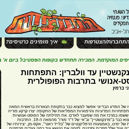
תחברות/הצטרפות
איך מזמינים כרטיסים?
המוקדמת. המכירה תתחדש בקופות הפסטיבל ביום א' בשעה 11:00. ח
נשטיין עד וולברין: התפתחות
ט-אנושי בתרבות הפופולרית
ני ברמץ
ו של המדע הבדיוני אפשר למצוא כבר בתקופת הנאורות בראשית המאה
 ההתפתחויות המדעיות והרפואיות המפליאות של התקופה יצרו קרקע פוריה
 ששמו במרכז את מה שמעבר לאדם. את תחילתה של הפוסט-אנושיות
אפשר למצוא כבר ב"פרנקנשטיין" וב"אי של ד"ר מורו" מהמאה ה-19. התרבות
 של ימינו, באמצעות הרפליקנטים של "בלייד ראנר", אקס-מן, יצירותיו של
דיק ועוד שלל ספרים וסרטים, לקחה את הנושא עוד כמה צעדים מרתקים