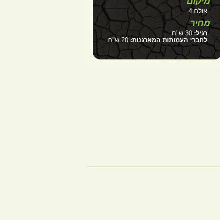
מיקום
אולם 4
מחיר
רגיל:
30 ש"ח
לחברי העמותות המארגנות:
20 ש"ח