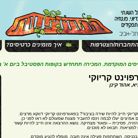
תחברות/הצטרפות
איך מזמינים כרטיסים?
המוקדמת. המכירה תתחדש בקופות הפסטיבל ביום א' בשעה 11:00. ח
פוינט קריוקי
, אהוד קינן
ריוקי חייב להיות שירה בציבור? בפאוורפוינט קריוקי דווקא מרצים.
אמיצים יעלו לבמה וינסו להעביר מצגת שמעולם לא ראו לפני כן.
זויה, פסיכית – ומאוד מצחיקה. נושא ההרצאה אינו חייב להיות קשור
למציאות. תבואו לא מוכנים.
כניסה. השתתפות פעילה אינה חובה. מומלץ להגיע מוקדם.