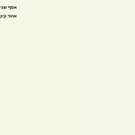
אסף שגיא
אהוד קינן