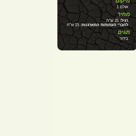
מיקום
אולם 1
מחיר
רגיל:
25 ש"ח
לחברי העמותות המארגנות:
15 ש"ח
תגים
בידור