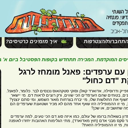
תחברות/הצטרפות
איך מזמינים כרטיסים?
המוקדמת. המכירה תתחדש בקופות הפסטיבל ביום א' בשעה 11:00. ח
 עם ערפדים: פאנל מומחז לרגל
 "דם כחול"
פייק ודרוסילה, אדוארד קאלן וסוקי סטקהאוס נכנסים לבר. כלומר, לפאנל.
ים, בטוחים שהם הערפדים הכי שווים, ורק רוצים לראות דם. מי יישאר
חשוף את החולשות שלו, מי יברח בצרחות מאור השמש, ומי סתם ינצנץ?
, מי זו ההמופיליה הזו שאף אחד מהם לא מכיר ושטוענת שערפדים הם
ה שחושבים, או שכן?
ון בשאלות ברומו של עולם, כמו איזה סוג דם הכי טעים, למה ערפדים
ר סקס מבני אדם (חוץ מאדוארד), מתי הגלימות האהובות יחזרו לאופנה
, מי זו ההמופיליה הזאת?