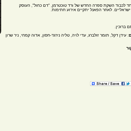
חד לכבוד השקת ספרה החדש של ורד טוכטרמן, "דם כחול", העוסק
שראליים. לאחר הפאנל יתקיים אירוע חתימות.
ם ברוכין.
: עידן דקל, תומר זולברג, עדי לויה, טליה נירגד-חסון, אדוה קמחי, ניר שרון
ור