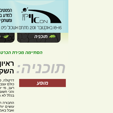
תוכניה
ה
הסתיימה מכירת הכרטיסים 
תוכניה:
ראיון
השקת
דרקולה, ס
מופע
כולם עצבנ
רעב, מי י
והכי חשוב
בכלל לא מ
החבורה תד
עושים יות
ואבל באמת