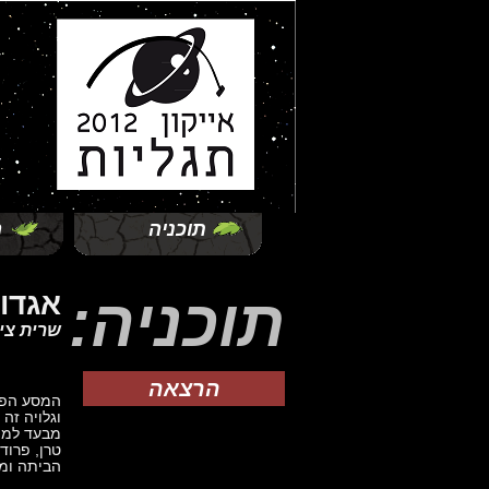
תוכניה
ה
תוכניה:
אגדו
שרית צי
הרצאה
המסע הפנט
וגלויה זה
מבעד למוס
טרן, פרוד
הביתה ומה