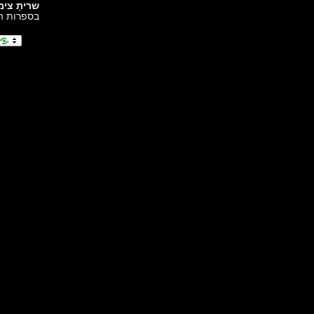
שריתָ צי
בספרות הו