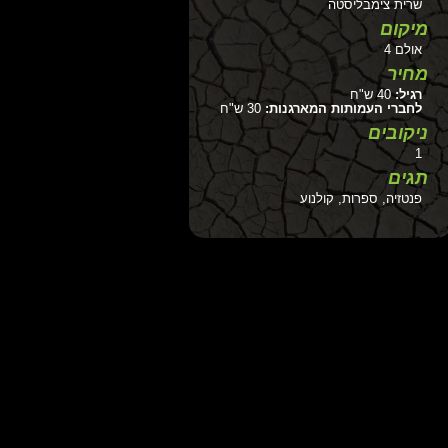
שרית צימבליסטה
מיקום
אולם 4
מחיר
רגיל:
40 ש"ח
לחברי העמותות המארגנות:
30 ש"ח
ניקובים
1
תגים
פנטזיה, ספרות, קולנוע