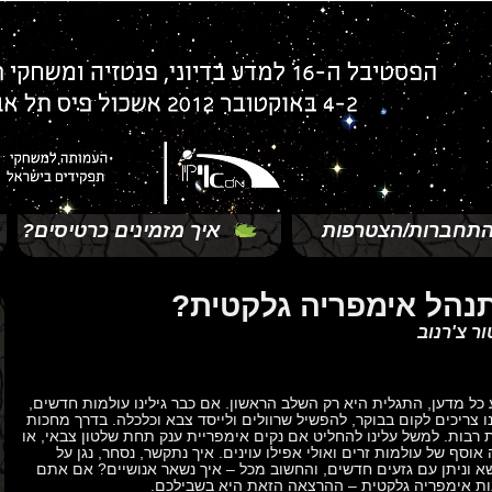
תחברות/הצטרפות
איך מזמינים כרטיסים?
תנהל אימפריה גלקטית?
ור צ'רנוב
 כל מדען, התגלית היא רק השלב הראשון. אם כבר גילינו עולמות חדשים,
נו צריכים לקום בבוקר, להפשיל שרוולים ולייסד צבא וכלכלה. בדרך מחכות
ת רבות. למשל עלינו להחליט אם נקים אימפריית ענק תחת שלטון צבאי, או
אוסף של עולמות זרים ואולי אפילו עוינים. איך נתקשר, נסחר, נגן על
שא וניתן עם גזעים חדשים, והחשוב מכל – איך נשאר אנושיים? אם אתם
ות אימפריה גלקטית – ההרצאה הזאת היא בשבילכם.