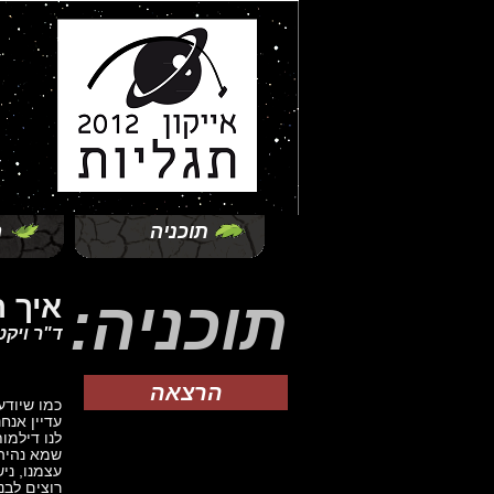
תוכניה
ה
תוכניה:
איך 
ד"ר ויקט
הרצאה
כמו שיודע
עדיין אנח
לנו דילמו
שמא נהיה 
עצמנו, ני
רוצים לבנ