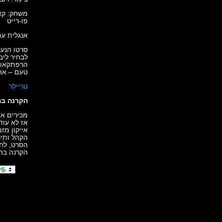
משחק: קארי
פו-רייט
אנגלית עם
סרטו הנער
לבחיר ליב
הרפתקאות,
טעם – אה
טריילר
הקרנה ב
מכירים א
אז לא עוד
אייקון מז
הקהל ותי
הסרט, לחש
הקרנה בה