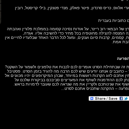
 אלווס, כריס סרנדון, פיטר פאלק, מנדי פטנקין, בילי קריסטל, רובין
 כתוביות בעברית
ץ של הבמאי רוב ריינר, על אודות נסיכה קסומה בממלכת פלורין ואהבתה
ה המנסה להצילה מחוטפיה בכל מחיר כדי להשיבה אליו. אגדה,
 קסמים, קרבות סיום וענקים, ומעל לכל הדבר האחד שבלעדיו לחייים אין
בת אמת.
הפרעה
ת זה שבתחילת הסרט אומרים לכם לכבות את טלפונים ולשמור על השקט?
 – כחובבים אנחנו יודעים שיש לכם הרבה מה להגיד בזמן הסרט. פסטיבל
מין אתכם לזוג הקרנות רועשות במיוחד, שבהן המיקרופונים יהיו מכוונים אל
נתן לכם ההזדמנות לשתף את המעריצים סביבכם בביקורת שלכם על
וף את שנינותכם ולקריין את מה שנראה לכם שעובר לדמויות בראש.
פרעה – ההקרנה שתכניס אתכם לסרט...