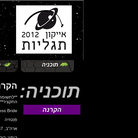
תוכניה
ה
תוכניה:
הקרנ
**לתשומת 
התקציר**
הקרנה
ess Bride
פנטזיה
ארה"ב, 1987, 98 דקות
בימוי: רוב 