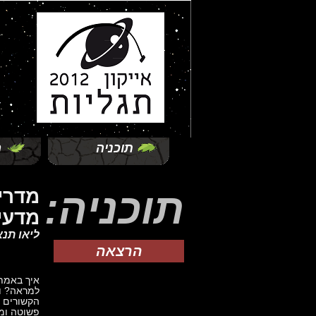
תוכניה
ה
תוכניה:
מדרי
מדעי
ליאו תנא
הרצאה
איך באמת
למראה? וא
הקשורים ז
פשוטה ומש