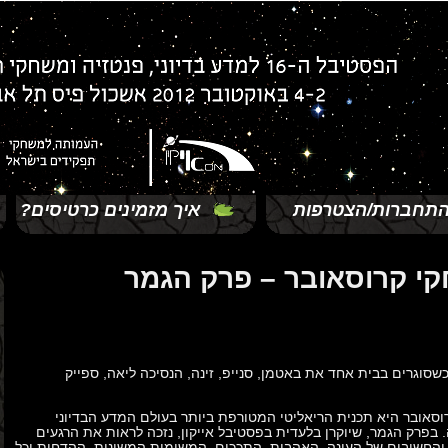
תחברות/הצטרפות
איך מזמינים כרטיסים?
י קרוסאובר – פרק הגמר
שסוגרים בבית אחד את באטמן, סנייפ, זינה, הנסיכה ליאה, ספייק
סאובר היא תכנית הריאליטי המטורפת ביותר בעולם המדע הבדיוני
 בפרק הגמר, שיוקרן בלעדית בפסטיבל אייקון, נזכה לראות את הרגעים
החשובים של העונה. האהבות, התככים, המשימות המשונות, ההדחות וכל