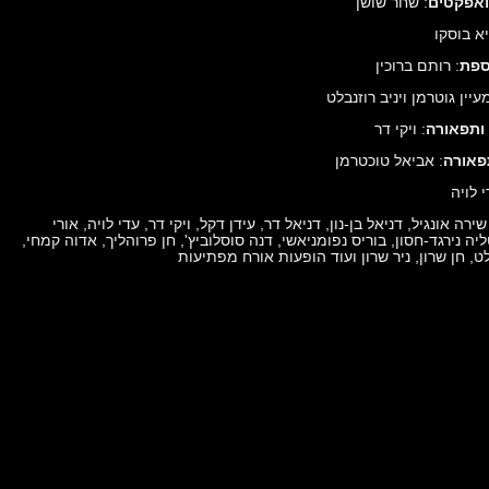
 ואפקטים
: שחר שושן
יא בוסקו
ספת
: רותם ברוכין
מעיין גוטרמן ויניב רוזנבלט
ותפאורה
: ויקי דר
פאורה
: אביאל טוכטרמן
י לויה
שירה אונגיל, דניאל בן-נון, דניאל דר, עידן דקל, ויקי דר, עדי לויה, אורי
יה נירגד-חסון, בוריס נפומניאשי, דנה סוסלוביץ', חן פרוהליך, אדוה קמחי,
לט, חן שרון, ניר שרון ועוד הופעות אורח מפתיעות