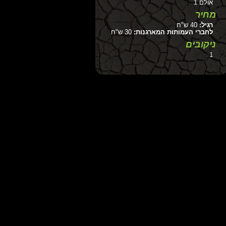
אולם 1
מחיר
רגיל:
40 ש"ח
לחברי העמותות המארגנות:
30 ש"ח
ניקובים
1