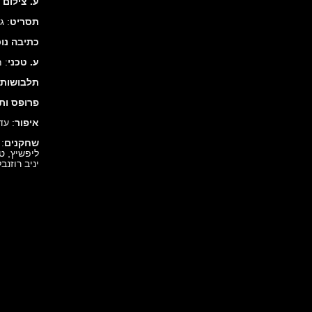
ע. צילום
תסריט
: ג
כתיבה נו
ע. טכני
: 
תלבושות 
פרופס ות
איפור
: עד
שחקנים
: 
ליפשיץ, טל
יניב רוזנב