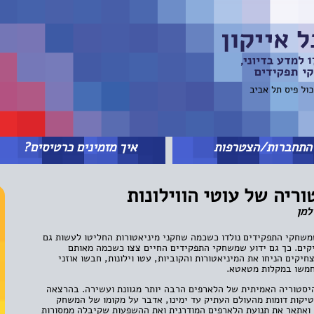
תחברות/הצטרפות
איך מזמינים כרטיסים?
ריה של עוטי הווילונות
למן
משחקי התפקידים נולדו כשכמה שחקני מיניאטורות החליטו לעשות גם
קים. כך גם ידוע שמשחקי התפקידים החיים צצו כשכמה מאותם
יקים הניחו את המיניאטורות והקוביות, עטו וילונות, חבשו אוזני
חמשו במקלות מטאטא.
סטוריה האמיתית של הלארפים הרבה יותר מגוונת ועשירה. בהרצאה
יקות דומות מהעולם העתיק עד ימינו, אדבר על מקומו של המשחק
ואתאר את תנועת הלארפים המודרנית ואת ההשפעות שקיבלה ממסורות