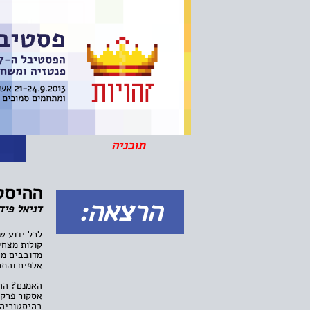
תוכניה
ה
ההיסטו
הרצאה:
דניאל פיד
לכל ידוע ש
קולות מצחי
מדובבים מצח
אלפים והת
האמנם? ההי
אסקור פרקט
בהיסטוריה 