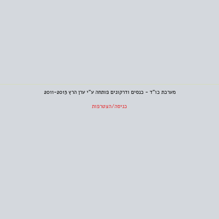
מערכת כו"ד - כנסים ודרקונים פותחה ע"י ערן הרץ 2011-2013
כניסה/הצטרפות