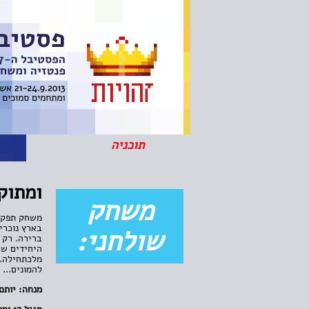
תוכניה
ה
ומתוק
משחק
משחק תפקיד
בארץ נוכריי
שולחני:
ברירה. רק 
היחידים שר
מלכתחילה. 
להמונים... 
מנחה: יותם