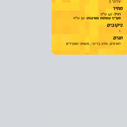
עירוני 5
מחיר
רגיל:
40 ש"ח
תעריף עמותות מארגנות:
30 ש"ח
ניקובים
1
תגים
לארפים, מדע בדיוני, משחקי תפקידים