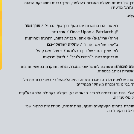
ן של דמויות מעולם האגדות בעולמנו, ואיך נבנית ומתפרקת הזהות
'ורג' מרטין?
דוקטור הו: התנגדות עם הגוף דרך גוף הברזל /
מורן נאור
Once Upon a Patriarchy?
/
ארז וינר
אריה/ארי/נאן/אף אחת: הבניית זהות, חתרנות ומהותנות
ב"שיר של אש וקרח" /
עתליה ישראלי-נבו
למי שייך הגוף של דין וינצ'סטר? ניצול ומאבק על
סובייקטיביות ב"סופרנצ'ורל" /
ליטל וינבאום
אום (מנחה):
סטודנט לתואר שני במגדר. מרצה וחוקרת בנושאי תרבות
אשרית וכותב פנטסיה
.
ודנט לפסיכולוגיה ומגדר ומנחה התא הלאהט"בי באוניברסיטת תל
ך בני נוער ומנחה משחקי תפקידים.
אלי-נבו:
סטודנטית למגדר בבאר שבע, פעילה בקהילה הלהטבא"קית
 מליסנדרה.
וקרת בתחום הקעקועים והגוף, פמיניסטית, סטודנטית לתואר שני
יצת דוקטור הו.