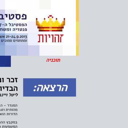
תוכניה
ה
זכר ו
הרצאה:
הבדיונ
ליטל ויינ
המגדר - הח
מהותית וטב
הדורות הוא
במקבץ ההרצ
המשמעות הא