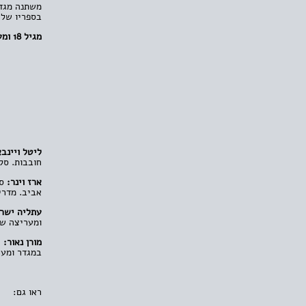
משתנה מגדר
בספריו של ג
מגיל 18 ומעלה.
ליטל ויינב
חובבות. סל
ארז וינר:
סט
אביב. מדרי
עתליה ישר
ומעריצה של
מורן נאור:
ח
במגדר ומער
ראו גם: