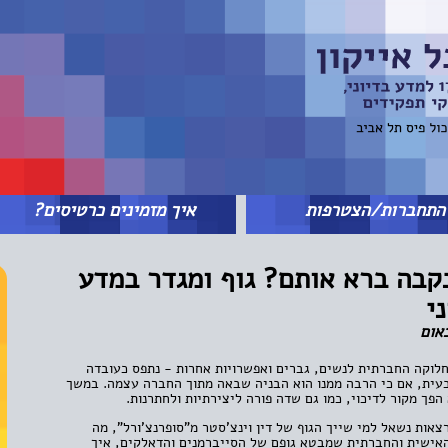
תחברות/הצטרפות
איך מזמינים כרטיסים?
נקבה ברא אותם? גוף ומגדר במדע
י
באום
לוקה החברתית לנשים, גברים ואפשרויות אחרות - נתפס כעובדה
עית, אם כי הרבה ממנו הוא הבניה שבאה מתוך החברה עצמה. במשך
 הפך מקור לדיכוי, כמו גם שדה פורה ליצירתיות ולחתרנות.
אות נשאל למי שייך הגוף של דין וינצ'סטר מ"סופרנצ'ורל", מה
ישית והחברתית שמבטא גופם של הסייברמנים והדאלקים, איך