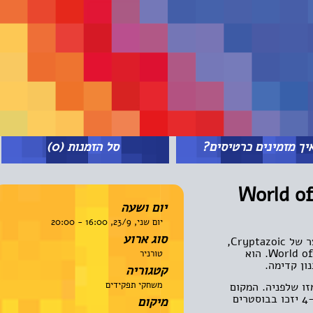
מזמינים כרטיסים?
סל הזמנות
(0)
World of
יום ושעה
יום שני, 23/9, 16:00 - 20:00
סוג ארוע
של
Cryptazoic
,
World
. הוא
טורניר
קדימה.
קטגוריה
משחקי תפקידים
שלפניה. המקום
שון יזכה בשטיח ובבוסטרים. הזוכים במקום 4-2 יזכו בבוסטרים
מיקום