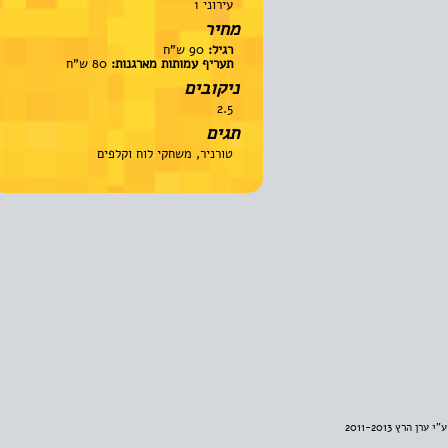
עירוני 1
מחיר
רגיל:
90 ש"ח
תעריף עמותות מארגנות:
80 ש"ח
ניקובים
2.5
תגים
טורניר, משחקי לוח וקלפים
2011-201