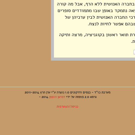
בחברה האנושית ללא הרף, אבל מה קורה
ה נתמקד באופן שבו מתמודדים סופרים
כי החברה האנושית לבין ערכיהן של
שבהם אפשר לחיות לנצח.
רת תואר ראשון בקוגניציה, מרצה ותיקה
.
מערכת כו"ד - כנסים ודרקונים 1.0 נוצרה ע"י ערן הרץ 2011-2014
גרסא 2.0 פותחה על ידי
דמיאן הופמן
2014 -
כניסה/הצטרפות