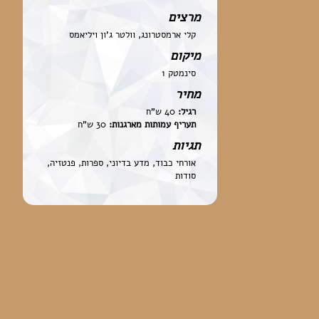
מרצים
קלי ארמסטרונג, וולטר ג'ון ויליאמס
מיקום
סינמטק 1
מחיר
רגיל:
40 ש"ח
תעריף עמותות מארגנות:
30 ש"ח
תגיות
אורחי כבוד, מדע בדיוני, ספרות, פנטזיה,
סודות