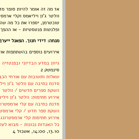
אז מה זה אומר להיות סופר מדע
וולטר ג'ון ויליאמס וקלי ארמס
טוכטרמן, יספרו את כל מה שהם
ופלנטות פנטסטיות - או ההפך.
מנחה: דידי חנוך. הפאנל ייערך
אירועים נוספים בהשתתפות אור
גיוון במדע הבדיוני ובפנטזיה 
סינמטק 2
שאלות ותשובות עם אורחי הכב
סדנת כתיבה עם וולטר ג'ון ויל
השקת ספרים חדשים / וולטר ג'
אירוע חתימות: וולטר ג'ון וילי
סדנת כתיבה עם קלי ארמסטרונ
השקת ספר חדש / קלי ארמסטר
אירוע חתימות קלי ארמסטרונג
, 0
כל האגדות נכונות - מבוא לעו
13.10, 14:00, אשכול 4