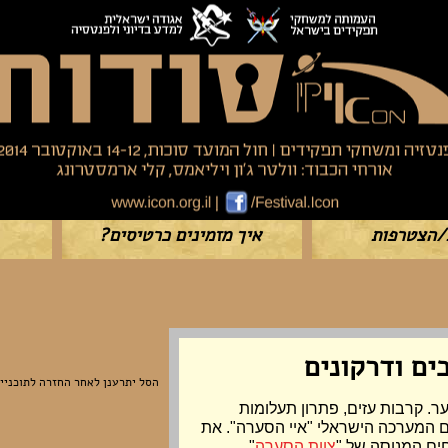
/הצטרפות
איך מזמינים כרטיסים?
ים ודרקונים
הסל יתרענן לאחר החזרה לתוכניי
. קרבות עזים, פתרון תעלומות
ם המערכה הישראלי "איי הסערה". את
ים המנוסה של "
צוות
הסערה
",