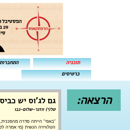
תוכניה
התחברות
כרטיסים
הרצאה:
גם לג'וס יש כביס
טל(י) ווזנר-שלום-נבו
"באפי" הייתה סדרה מהפכנית, ג'
הטלוויזיה הנשית (מי אמרה לסב