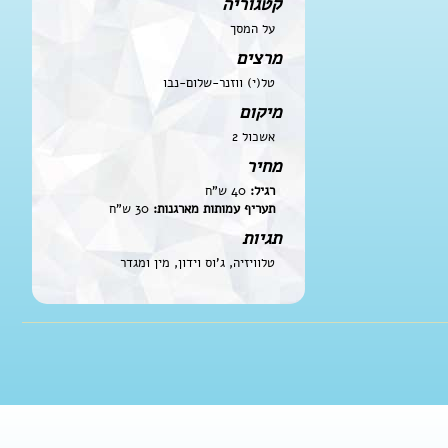
קטגוריה
על המסך
מרצים
טל(י) ווזנר-שלום-נבו
מיקום
אשכול 2
מחיר
רגיל:
40 ש"ח
תעריף עמותות מארגנות:
30 ש"ח
תגיות
טלוויזיה, ג'וס וידון, מין ומגדר