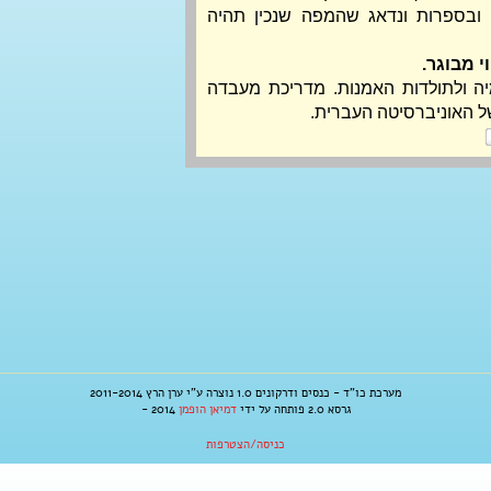
אוצר מפורסמות בהיסטוריה ובספרות ונדאג שהמפה שנכין תהיה 
 סטודנטית לכימיה ולתולדות האמנות. מדריכת מעבדה 
ל האוניברסיטה העברית.
מערכת כו"ד - כנסים ודרקונים 1.0 נוצרה ע"י ערן הרץ 2011-2014
גרסא 2.0 פותחה על ידי
דמיאן הופמן
2014 -
כניסה/הצטרפות