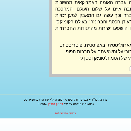
אחרי מלחמת העולם השנייה עברה האומה האמריקאית תהפוכות 
רבות – משבר הטילים בקובה איים על שלום העולם, המהפכה 
הפמיניסטית שינתה את החברה וכך עשה גם המאבק למען זכויות 
השחורים. כל אלה עיצבו את "עידן הכסף והברונזה" בעולם הקומיקס, 
שתכניו וגיבורי העל שנוצרו בו הושפעו ישירות מהתנודות החברתיות 
 מורה לאנגלית, מארווליסטית, באפיסטית, פוטריסטית, 
פופאית וגיקית. מתעניינת בגיבורי על והשפעתם על תרבות הפופ. 
 של הסמית'סוניאן וסטן לי.
מערכת כו"ד - כנסים ודרקונים 1.0 נוצרה ע"י ערן הרץ 2011-2014
גרסא 2.0 פותחה על ידי
דמיאן הופמן
2014 -
כניסה/הצטרפות