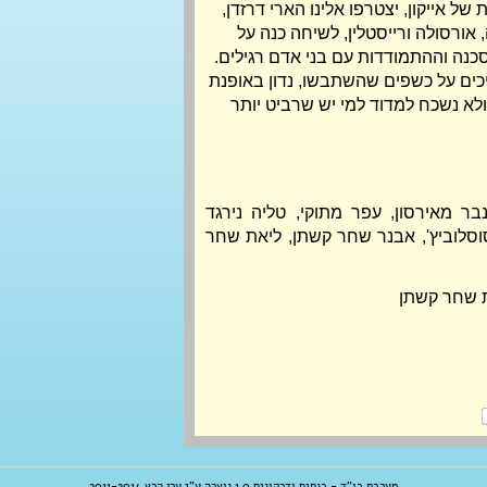
של אייקון, יצטרפו אלינו הארי דרזדן,
ה, אורסולה ורייסטלין, לשיחה כנה על
כנה וההתמודדות עם בני אדם רגילים.
יכים על כשפים שהשתבשו, נדון באופנת
א נשכח למדוד למי יש שרביט יותר
אורי ליפשיץ, ענבר מאירסון, עפר מתוקי, טליה נירגד 
סלוביץ', 
אבנר שחר קשתן, 
ליאת שחר 
ת שחר קשתן
מערכת כו"ד - כנסים ודרקונים 1.0 נוצרה ע"י ערן הרץ 2011-2014