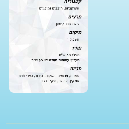
קטגוריה
אטרקציות, חובבים ומופעים
מרצים
ליאת שחר קשתן
מיקום
אשכול 1
מחיר
רגיל:
40 ש"ח
תעריף עמותות מארגנות:
30 ש"ח
תגיות
ספרות, פנטזיה, השקות, בידור, הארי פוטר,
טולקין, קהילה, תיקי דרזדן