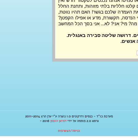
ברוכים הבאים לגשר החללית ארטמיס! אנחנו נכנסים לסקטור חדש ואין 
לנו הרבה זמן לתדרוך. הסורקים קלטו חלליות בלתי מזוהות, ותחנת החלל 
DS1 קוראת לנו. מהרו לתפוס את העמדה שלכם בגשר! האם תהיו נווטת, 
האיש על ההדקים, הנַשָק, קציני הנדסה, תקשורת, מדע או אפילו הקפטן? 
עליכם לעבוד כצוות כדי לשרוד. מה? מי? אני? לא... אני בסך הכל המחשב 
 אנשים.
מערכת כו"ד - כנסים ודרקונים 1.0 נוצרה ע"י ערן הרץ 2011-2014
גרסא 2.0 פותחה על ידי
דמיאן הופמן
2016 -
כניסה/הצטרפות