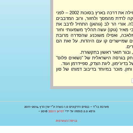
סדרת האנימה "דרגון בול" התחילה את דרכה בארץ בסוכות 2002 – לפני 
16 שנה בדיוק. מאז היא הספיקה לרדת מהמסך ולחזור, ורוב המדבבים 
המקוריים חזרו אל הדמויות שלה. אורי הר לב (גוהאן) התחיל לדבב את 
הדמות כילד ובגר יחד איתה. אבי מאיר (גוקו) עשה תהליך משמעותי וחזר 
בתשובה, אך עדיין ממשיך במלאכה, ואפילו משוכנע שהסדרה מרובת 
האקשן מעבירה מסרים חינוכיים שמיישרים קו עם היהדות. על זאת הם 
ים.
 ובגר תואר ראשון בתקשורת.
שחקן ומדבב. שיחק בגרסה הישראלית של "נשואים פלוס" 
שחקן, זמר וחזן. מוכר במיוחד בדיבוב דמותו של סון 
מערכת כו"ד - כנסים ודרקונים 1.0 נוצרה ע"י ערן הרץ 2011-2014
גרסא 2.0 פותחה על ידי
דמיאן הופמן
2016 -
כניסה/הצטרפות