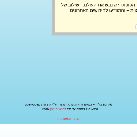
בואו להכיר את משחק הפנטזיה הפופולרי שכבש את העולם.– שילוב של 
אסטרטגיה, דמיון, קסמים ומפלצות – והתוודעו לחידושים האחרונים 
מערכת כו"ד - כנסים ודרקונים 1.0 נוצרה ע"י ערן הרץ 2011-2014
גרסא 2.0 פותחה על ידי
דמיאן הופמן
2016 -
כניסה/הצטרפות