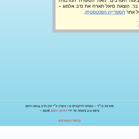
השקת טרילוגיית הפנטזיה "טבעות העורבים" מאת הסופרת הנורבגית 
סירי פטרסן, בתרגומו של יונתן בר. הוצאת סיאל תארח את נדב אלמוג – 
ל אתר 
הספרייה הפנטסטית
.
מערכת כו"ד - כנסים ודרקונים 1.0 נוצרה ע"י ערן הרץ 2011-2014
גרסא 2.0 פותחה על ידי
דמיאן הופמן
2016 -
כניסה/הצטרפות