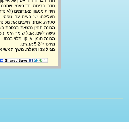
חדר הבריחה הראשון של אייקון!
חידות ממגוון פאנדומים (לא נדר
מכונת הזמן. אייקון תלוי בכם!
מיועד ל-5-2 אנשים.
מגיל 13 ומעלה. משך המשימה: עד 40 דקות.