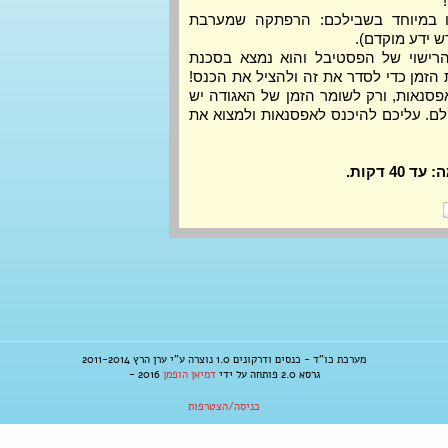
חדר בריחה חד-פעמי שתכננו במיוחד בשבילכם: הרפתקה שמערבת 
ש ידע מוקדם).
העלילה: יש בעיה עם טפסי הרישוי של הפסטיבל והוא נמצא בסכנת 
סגירה. אנחנו חייבים את מכונת הזמן כדי לסדר את זה ולהציל את הכנס! 
מכונת הזמן נמצאת בכספת באפסנאות, ורק לשומר הזמן של האגודה יש 
גישה לשם. אבל שומר הזמן נעלם. עליכם להיכנס לאפסנאות ולמצוא את 
מערכת כו"ד - כנסים ודרקונים 1.0 נוצרה ע"י ערן הרץ 2011-2014
גרסא 2.0 פותחה על ידי
דמיאן הופמן
2016 -
כניסה/הצטרפות