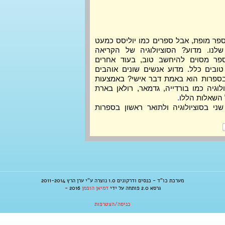
לכולנו ברור שהארי פוטר הוא ספר מופת, אבל ספרים כמו יוליסס כמעט 
לא מעוררים הדים בקהילה שלנו. מדוע? הסוציולוגיה של הקריאה 
מאפשרת להבין מה גורם לספר מסוים להיחשב טוב, בעוד אחרים 
נחשבים נחותים ממנו או לא טובים כלל. מדוע אנשים שונים אוהבים 
ספרים שונים, ועד כמה טעם בספרות הוא באמת דבר אישי? באמצעות 
הוגים מתחום הספרות והסוציולוגיה כמו בורדייה, גדמאר, רולאן בארת 
ל השאלות הללו
.
 סטודנט לתואר שני בסוציולוגיה ולתואר ראשון בספרות 
מערכת כו"ד - כנסים ודרקונים 1.0 נוצרה ע"י ערן הרץ 2011-2014
גרסא 2.0 פותחה על ידי
דמיאן הופמן
2016 -
כניסה/הצטרפות