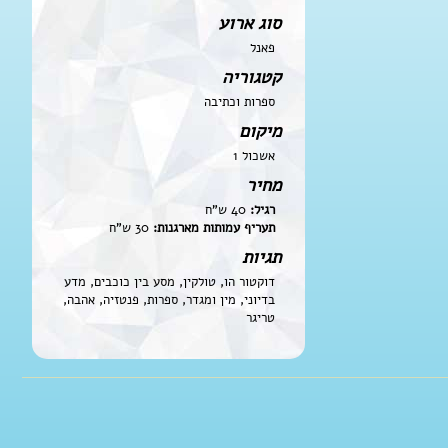
סוג ארוע
פאנל
קטגוריה
ספרות וכתיבה
מיקום
אשכול 1
מחיר
רגיל:
40 ש"ח
תעריף עמותות מארגנות:
30 ש"ח
תגיות
דוקטור הו, טולקין, מסע בין כוכבים, מדע
בדיוני, מין ומגדר, ספרות, פנטזיה, אהבה,
טריגר