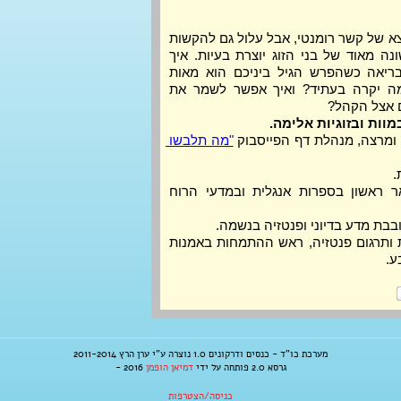
מסע בזמן יכול להיות נקודת מוצא של קשר רומנטי, אבל עלול גם להקשות 
על הזוגיות. גם תוחלת חיים שונה מאוד של בני הזוג יוצרת בעיות. איך 
אפשר לבנות מערכת יחסים בריאה כשהפרש הגיל ביניכם הוא מאות 
שנים, או כשאחד מכם יודע מה יקרה בעתיד? ואיך אפשר לשמר את 
 אצל הקהל? 
ומרצה, מנהלת דף הפייסבוק 
"מה תלבשו 
.
 סטודנטית לתואר ראשון בספרות אנגלית ובמדעי הרוח 
בבת מדע בדיוני ופנטזיה בנשמה.
 חוקרת תרבות ותרגום פנטזיה, ראש ההתמחות באמנות 
ע.
מערכת כו"ד - כנסים ודרקונים 1.0 נוצרה ע"י ערן הרץ 2011-2014
גרסא 2.0 פותחה על ידי
דמיאן הופמן
2016 -
כניסה/הצטרפות