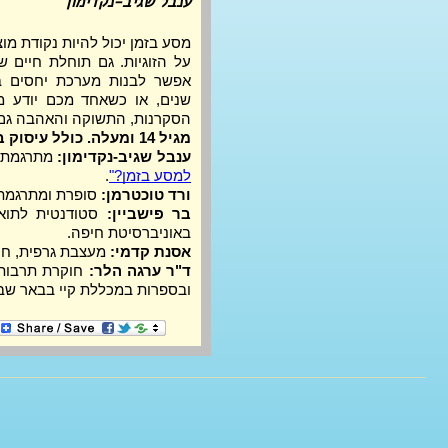
ענבל שגיב-נקדימון
הסקרנות, התשוקה והאהבה גם
מגיל 14 ומעלה. כולל עיסוק במוות ובזוגיות אלימה.
ענבל שגיב-נקדימון:
 מתרגמת 
למסע בזמן?"
.
ורד טוכטרמן:
 סופרת ומתרגמת
בר פישביין:
באוניברסיטת חיפה.
אסנת קדמי:
 מעצבת גרפית, חו
ד"ר ערגה הלר:
ובספרות במכללת קיי בבאר שב