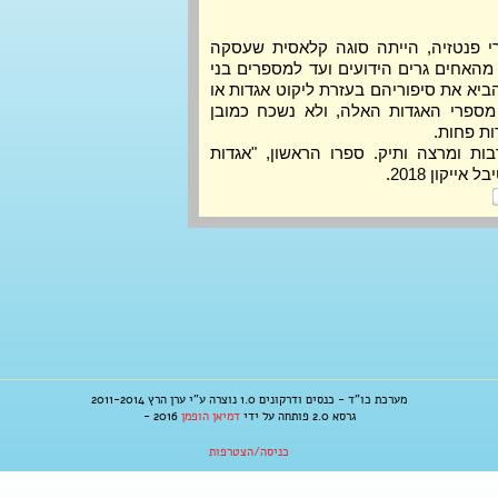
הרבה לפני שמישהו כתב ספרי פנטזיה, הייתה סוגה קלאסית שעסקה 
במופלא על כל צדדיו – אגדות. מהאחים גרים הידועים ועד למספרים בני 
זמננו, לא מעט סופרים בחרו להביא את סיפוריהם בעזרת ליקוט אגדות או 
המצאתן. בהרצאה נפגוש את מספרי האגדות האלה, ולא נשכח כמובן 
ות פחות.
 סופר, מבקר תרבות ומרצה ותיק. ספרו הראשון, "אגדות 
יקון 2018.
מערכת כו"ד - כנסים ודרקונים 1.0 נוצרה ע"י ערן הרץ 2011-2014
גרסא 2.0 פותחה על ידי
דמיאן הופמן
2016 -
כניסה/הצטרפות