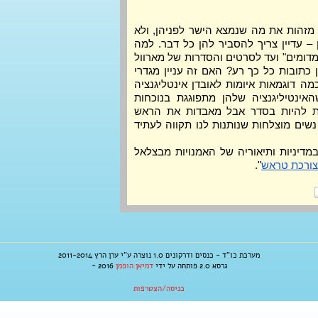
הן נועלות נעלי עקב לקרב, לא מזהות את מה שנמצא הישר לפניהן, ולא 
משנה כמה דוקטורטים יש להן – עדיין צריך להסביר להן כל דבר. למה 
כמעט כל אישה על המסך, מ"דמדומים" ועד לסרטים והסדרות של מארוול 
ודי-סי, היא כזאת נעל? למה הן כתובות כל כך רע? האם זה עניין מגדרי 
(ספוילר: כן)? בהרצאה נראה כמה דוגמאות איומות לאובדן אינטליגנציה 
במעבר למסך, נראה נשים שהאינטיליגנציה שלהן מתפוגגת בנוכחות 
גברים, ואחרות שדווקא אמורות להיות בסדר אבל מאבדות את הראש 
ברגע האמת. לקינוח נפגוש גם נשים מוצלחות שנותנות לנו תקווה לעתיד 
 בעלת תואר שני במדיניות ותיאוריה של האמנויות מבצלאל 
צורכת טראש
".
מערכת כו"ד - כנסים ודרקונים 1.0 נוצרה ע"י ערן הרץ 2011-2014
גרסא 2.0 פותחה על ידי
דמיאן הופמן
2016 -
כניסה/הצטרפות