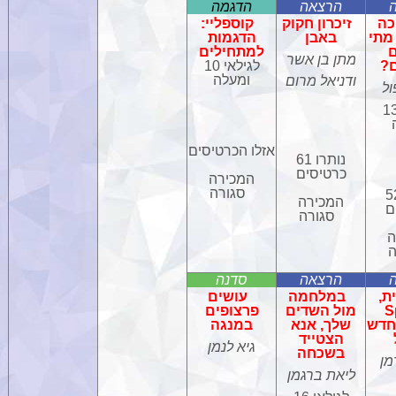
הרצאה
הדגמה
ה
זיכרון חקוק
קוספליי:
מתי
באבן
הדגמות
ם
למתחילים
מתן בן אשר
?
לגילאי 10
ומעלה
ודניאל מרום
ול
ילאי 13
אזלו הכרטיסים
נותרו 61
כרטיסים
המכירה
סגורה
רו 52
המכירה
ם
סגורה
ה
ה
הרצאה
סדנה
ת,
במלחמה
עושים
S
מול השדים
פרצופים
חדש
שלך, אנא
במנגה
הצטייד
גיא לנמן
בשכחה
מן
ליאת ברגמן