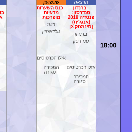
הרצאה
שעשועון
ברנדון
כנס השערות
סנדרסון:
מדעיות
בד
פנטזיה 2019
מופרכות
אנ
(אנגלית)
בועז
[סינמטק 3]
גולדשטיין
ברנדון
סנדרסון
18:00
אזלו הכרטיסים
כ
אזלו הכרטיסים
המכירה
סגורה
המכירה
סגורה