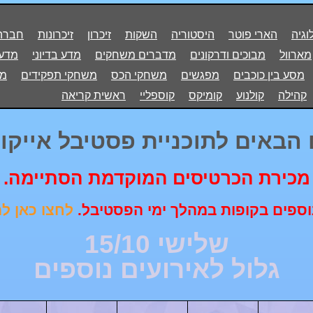
וגיה
הארי פוטר
היסטוריה
השקות
זיכרון
זיכרונות
חברה
מארוול
מבוכים ודרקונים
מדברים משחקים
מדע בדיוני
מדע 
מסע בין כוכבים
מפגשים
משחקי הכס
משחקי תפקידים
מש
קהילה
קולנוע
קומיקס
קוספליי
ראשית קריאה
הבאים לתוכניית פסטיבל אייקון 019
מכירת הכרטיסים המוקדמת הסתיימה.
נוספים בקופות במהלך ימי הפסטיבל.
לחצו כאן 
שלישי 15/10
גלול לאירועים נוספים