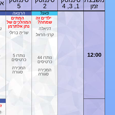
אש
זמן
1, 3, 4
2
5
פאנל
הרצאה
ילדים זה
המתים
שמחה?
המהלכים של
נתן אלתרמן
דניאלה
נ
שריתָ ברזלי
קרני-הראל
12:00
נותרו 5
כ
נותרו 44
כרטיסים
כרטיסים
המכירה
המכירה
סגורה
סגורה
זי
ה