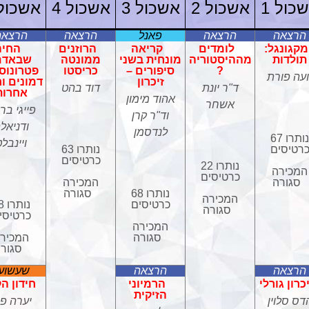
כול 1
אשכול 2
אשכול 3
אשכול 4
אשכול 
הרצאה
הרצאה
פאנל
הרצאה
הרצאה
מקגונגל:
לומדים
קריאה
הרוזנים
החיה
תולדות
מההיסטוריה
מונחית בשני
ממונטה
שבאדם
?
סיפורים –
כריסטו
פטרונוסי
ועה פורת
זיכרון
דמונים וח
ד"ר יונת
דוד בהט
אחרות
אהוד מימון
אשחר
פייגי ברי
וד"ר קרן
ודניאל
לנדסמן
נותרו 67
ויינבל
רטיסים
נותרו 63
כרטיסים
נותרו 22
המכירה
כרטיסים
סגורה
המכירה
נותרו 68
סגורה
המכירה
כרטיסים
נות
סגורה
כרטיסי
המכירה
סגורה
המכיר
סגור
הרצאה
הרצאה
שעשועו
כרון גורלי
הרמיוני
חידון ה
הזיקית
דס סלוין
יערה פפ