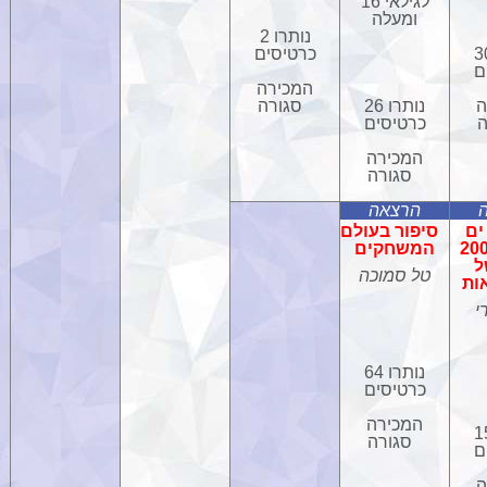
לגילאי 16
ומעלה
נותרו 2
רו 30
כרטיסים
ם
המכירה
ה
נותרו 26
סגורה
ה
כרטיסים
המכירה
סגורה
הרצאה
ים
סיפור בעולם
הודים: 200
המשחקים
ל
טל סמוכה
ות
י
נותרו 64
כרטיסים
המכירה
רו 15
סגורה
ם
ה