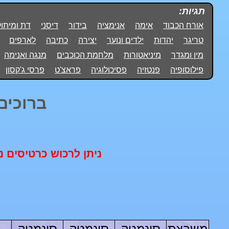
תגיות:
אורח הכבוד
אימה
אנימציה
בידור
דיסני
דת ומיתול
טריגר
יהדות
ילדים ונוער
יצירה
כתיבה
לארפים
מין ומגדר
מיניאטורות
מלחמת הכוכבים
מנגה ואנימה
פילוסופיה
פנטזיה
פסיכולוגיה
פראצ'ט
פרסי ג'קסון
ברוכים 
ניתן לרכוש כרטיסים 
משבצת
סינמטק
סינמטק
סינמטק