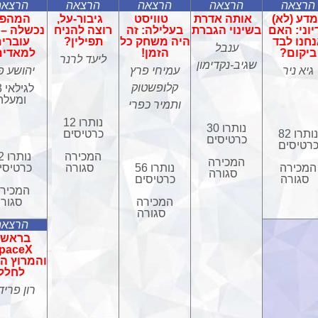
הרצאה
הרצאה
הרצאה
הרצאה
הרצאה
מדע (לא)
אותה אדרת
טוויסט
גיבור-על,
המהפכ
יוני: האם
בשינוי הגברת
בעלילה: זה
רוצה להניח
נכשלה – 
חנו לבד
היה משחק כל
תפילין?
עוברי
ענבל
ביקום?
הזמן!
למאדים
ליעד לרנר
שגיב-נקדימון
גיא ניר
עמיחי פרץ
יהושע פ
קלופשטוק
לג
ומעלה
ותמיר כפרי
נותרו 12
נותרו 30
נותרו 82
כרטיסים
כרטיסים
רטיסים
המכירה
נות
המכירה
המכירה
נותרו 56
סגורה
כרטיסי
סגורה
סגורה
כרטיסים
המכיר
המכירה
סגור
סגורה
הרצאה
בראשי
paceX
והמרוץ ה
לחלל
רון פריד