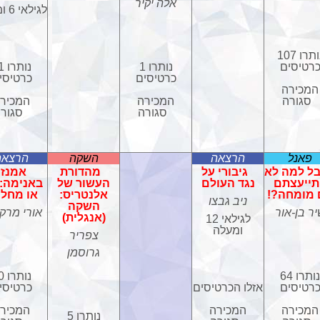
אלה יקיר
לגילאי 6 ומעלה
נותרו 107
רטיסים
נותרו 1
נות
כרטיסים
כרטיסי
המכירה
סגורה
המכירה
המכיר
סגורה
סגור
פאנל
הרצאה
השקה
הרצאה
ל למה לא
גיבורי על
מהדורת
אמנזי
ייעצתם
נגד העולם
העשור של
באנימה: 
מומחה?!
אלנטריס:
או מחל
ניב גבצו
השקה
ר בן-אור
אורי מרקו
(אנגלית)
לגילאי 12
ומעלה
צפריר
גרוסמן
נותרו 64
נות
רטיסים
אזלו הכרטיסים
כרטיסי
המכירה
המכירה
המכיר
נותרו 5