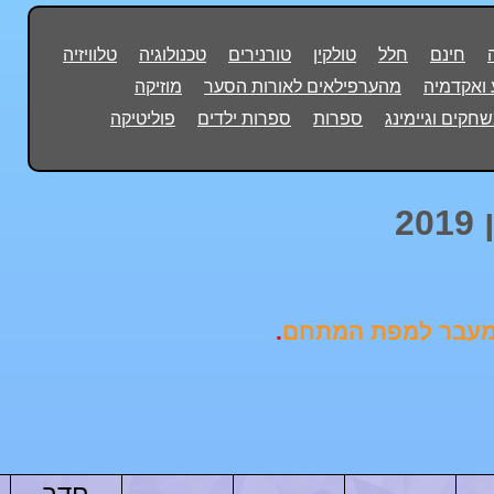
חינם
חלל
טולקין
טורנירים
טכנולוגיה
טלוויזיה
ואקדמיה
מהערפילאים לאורות הסער
מוזיקה
חקים וגיימינג
ספרות
ספרות ילדים
פוליטיקה
2
למעבר למפת המתחם
.
חדר