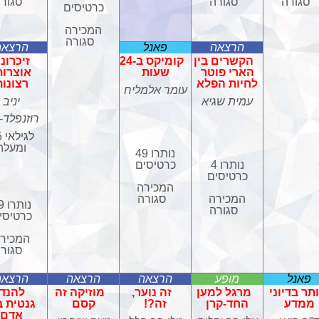
סגורה
סגורה
סגור
כרטיסים
המכירה
סגורה
הרצאה
פאנל
הרצאה
הקשרים בין
קומיקס ב-24
זיכרונו
הארי פוטר
שעות
אוצרות
לחיות הפלא
רצונות
עומר אלמליח
עמית שגיא
יניב
רוזנפלד-
לג
ומעלה
נותרו 49
נותרו 4
כרטיסים
כרטיסים
המכירה
המכירה
סגורה
נות
סגורה
כרטיסי
המכיר
סגור
פאנל
מופע
הרצאה
הרצאה
הרצאה
ותר בדיוני
מרגל למען
זה נוער,
מוזיקה זה
להנד
ממדע
החד-קרן
זה?!
קסם
גנטית ב
אדם