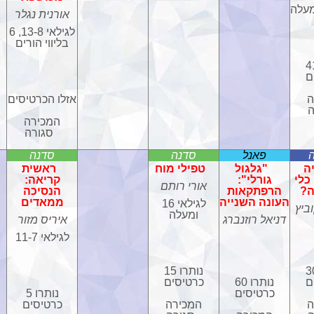
אורנית נגלר
לגילאי 13-8, 6
בליווי הורים
רו 41
ם
ה
אזלו הכרטיסים
ה
המכירה
סגורה
פאנל
סדנה
סדנה
ה
"גלגול
טפילי מוח
ראשית
כלי
גורלי":
קריאה:
אורי רותם
ה?
הרפתקאות
הנסיכה
העונה השנייה
ממאדים
לגילאי 16
ביץ
ומעלה
דניאל רוזנברג
איריס מזור
לגילאי 11-7
רו 30
נותרו 15
ם
נותרו 60
כרטיסים
כרטיסים
נותרו 5
ה
המכירה
כרטיסים