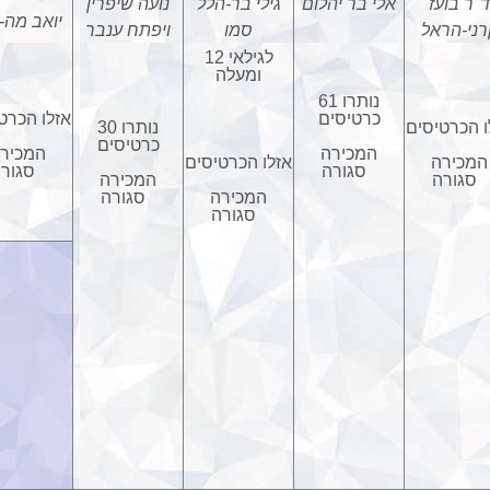
"ר בועז
אלי בר יהלום
גילי בר-הלל
נועה שיפרין
יואב מה-
רני-הראל
סמו
ויפתח ענבר
לגילאי 12
ומעלה
נותרו 61
כרטיסים
אזלו הכרט
ו הכרטיסים
נותרו 30
כרטיסים
המכירה
המכיר
המכירה
אזלו הכרטיסים
סגורה
סגור
סגורה
המכירה
המכירה
סגורה
סגורה