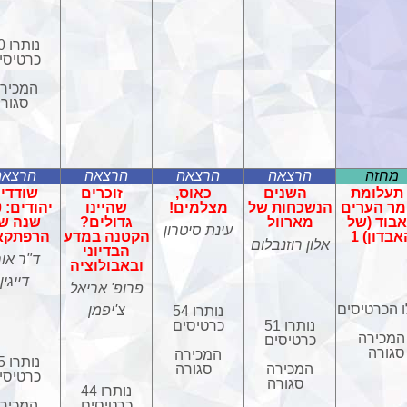
נות
כרטיסי
המכיר
סגור
מחזה
הרצאה
הרצאה
הרצאה
הרצאה
תעלומת
השנים
כאוס,
זוכרים
שודדי 
מר הערים
הנשכחות של
מצלמים!
שהיינו
י
בוד (של
מארוול
גדולים?
שנה ש
עינת סיטרון
בדון) 1
הקטנה במדע
הרפתקא
אלון רוזנבלום
הבדיוני
ד"ר אור
ובאבולוציה
דייגין
פרופ' אריאל
ו הכרטיסים
צ'יפמן
נותרו 54
נותרו 51
כרטיסים
המכירה
כרטיסים
סגורה
המכירה
נות
המכירה
סגורה
כרטיסי
סגורה
נותרו 44
כרטיסים
המכיר