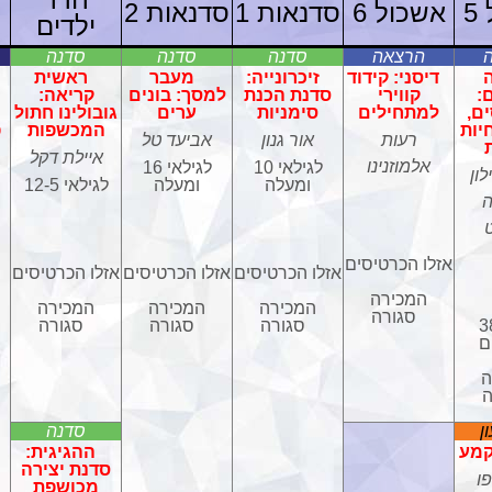
5
אשכול 6
סדנאות 1
סדנאות 2
ילדים
הרצאה
סדנה
סדנה
סדנה
דיסני: קידוד
זיכרונייה:
מעבר
ראשית
:
קווירי
סדנת הכנת
למסך: בונים
קריאה:
ם,
למתחילים
סימניות
ערים
גובולינו חתול
יות
המכשפות
פ
רעות
אור גנון
אביעד טל
איילת דקל
אלמוזנינו
לגילאי 10
לגילאי 16
לון
ומעלה
ומעלה
לגילאי 12-5
ה
ט
אזלו הכרטיסים
אזלו הכרטיסים
אזלו הכרטיסים
אזלו הכרטיסים
המכירה
המכירה
המכירה
המכירה
סגורה
רו 38
סגורה
סגורה
סגורה
ם
ה
ה
ן
סדנה
קמע
ההגיגית:
סדנת יצירה
ו
מכושפת