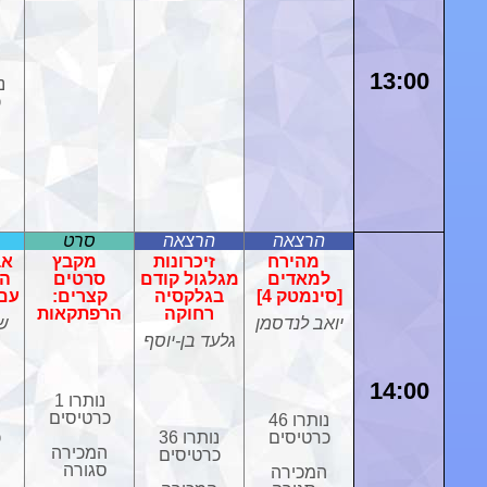
13:00
כ
הרצאה
הרצאה
סרט
מהירח
זיכרונות
מקבץ
אב
למאדים
מגלגול קודם
סרטים
הת
[סינמטק 4]
בגלקסיה
קצרים:
עם 
רחוקה
הרפתקאות
יואב לנדסמן
שי
גלעד בן-יוסף
14:00
נותרו 1
כרטיסים
נותרו 46
כרטיסים
נותרו 36
כ
המכירה
כרטיסים
סגורה
המכירה