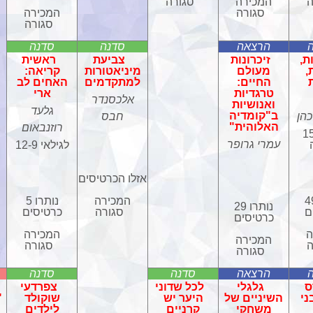
ה
המכירה
סגורה
סגורה
המכירה
סגורה
הרצאה
סדנה
סדנה
ת,
זיכרונות
צביעת
ראשית
,
מעולם
מיניאטורות
קריאה:
החיים:
למתקדמים
האחים לב
טרגדיות
ארי
אלכסנדר
ואנושיות
גלעד
ב"קומדיה
כהן
חבס
האלוהית"
רוזנבאום
ילאי 15
עמרי גרופר
לגילאי 12-9
אזלו הכרטיסים
רו 49
המכירה
נותרו 5
נותרו 29
ם
סגורה
כרטיסים
כרטיסים
ה
המכירה
המכירה
ה
סגורה
סגורה
הרצאה
סדנה
סדנה
ס
גלגלי
לכל שדוני
צפרדעי
ני
השיניים של
היער יש
שוקולד
"
משחקי
קרניים
לילדים