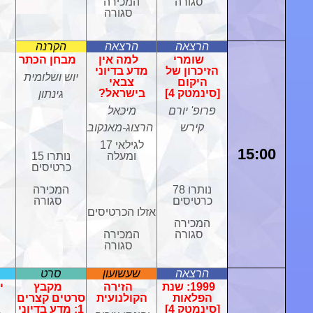
סגורה
המכירה
סגורה
הרצאה
הרצאה
הקרנה
שומרי
למה אין
מבחן הכתר
הזיכרון של
מדע בדיוני
יוש ושלומית
היקום
צבאי
[סינמטק 4]
בישראל?
גינתון
פרופ' יורם
מיכאל
קירש
הרצוג-מאנקוב
לגילאי 17
15:00
ומעלה
נותרו 15
כרטיסים
נותרו 78
המכירה
כרטיסים
סגורה
אזלו הכרטיסים
המכירה
סגורה
המכירה
סגורה
הרצאה
שעשועון
סרט
1999: שנת
הזירה
מקבץ
י
הפלאות
הקולנועית
סרטים קצרים
[סינמטק 4]
1: מדע בדיוני