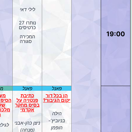
לילי דאי
נותרו 27
כרטיסים
19:00
המכירה
סגורה
פאנל
פאנל
מח
הן בכל דור
כתיבת
מעו
יקום הגיבור?
פנטזיה על
הסיפור
בסיס מחקר
של 
אקדמי
מלכות
הילה
ה
בניוביץ'-
ניצן כהן-אבני
לגילאי 
הופמן
(מנחה)