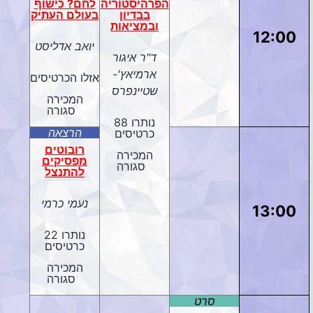
הפרהיסטוריה
לחם? כישוף
בבדיון
בעולם העתיק
ובמציאות
12:00
יואב אדליסט
ד"ר איגור
ארמיאץ'-
אזלו הכרטיסים
שטיינפרס
המכירה
סגורה
נותרו 88
הרצאה
כרטיסים
רובוטים
המכירה
מפסיקים
סגורה
להתנצל
נעמי כרמי
13:00
נותרו 22
כרטיסים
המכירה
סגורה
סרט