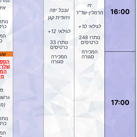
נמרוד
זיו
איז
ענבל יפה
16:00
הרמלין-שד"ר
ויהודית קגן
לגילאי 10+
כרט
לגילאי 12+
המכ
נותרו 248
ס
כרטיסים
נותרו 33
כרטיסים
המכירה
שעש
סגורה
המכירה
סגורה
הספר
שלך! 
המל
מי
מא
גרשוב
17:00
(מנ
כרט
המכ