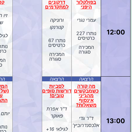
בפולקלור
דרקונים
קט
היפני
למתקדמים
זיו 
עמרי נגרי
ורוניקה
שד
קנורנקו
12:00
נותרו 227
לגילאי
כרטיסים
נותרו 67
כרטיסים
המכירה
כרט
סגורה
המכירה
סגורה
המכ
ס
הרצאה
הרצאה
הר
מה קורה
לסביות
המש
כשמבקשים
דורשות סופים
(של ד
מהג'יני
טובים!
ש
אינסוף
התג
משאלות?
ד"ר אפרת
יותם 
פאוקר
ד"ר גדי
13:00
אלכסנדרוביץ'
לגילאי 16+
כרט