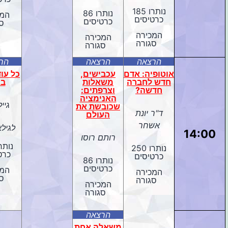
נותרו 185
נותרו 86
המכ
כרטיסים
כרטיסים
ס
המכירה
המכירה
סגורה
סגורה
הרצאה
הרצאה
הר
אוטופיה: אדם
עכבישים,
כל עו
חדש לחברה
משאלות
בא
חדשה?
וצרפתים:
האנימציה
גייל
שכובשת את
ד"ר יונת
העולם
אשחר
לגילאי 
14:00
רותם רוסו
נותרו 250
כרט
כרטיסים
נותרו 86
כרטיסים
המכ
המכירה
ס
סגורה
המכירה
סגורה
הרצאה
משאלה אחת