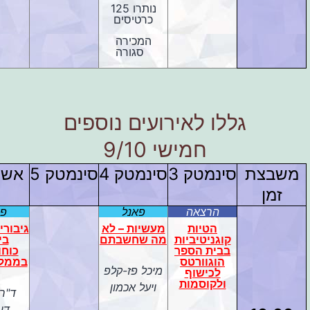
נותרו 125
כרטיסים
המכירה
סגורה
גללו לאירועים נוספים
חמישי 9/10
משבצת
סינמטק 3
סינמטק 4
סינמטק 5
אשכו
זמן
הרצאה
פאנל
פא
הטיות
מעשיות – לא
גיבורי
קוגניטיביות
מה שחשבתם
בי
בבית הספר
כוחו
הוגוורטס
בממלכ
מיכל פז-קלפ
לכישוף
ולקוסמות
ויעל אכמון
ד"ר
דו