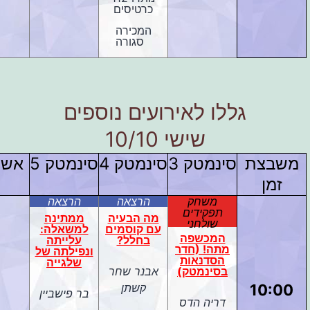
כרטיסים
המכירה
סגורה
גללו לאירועים נוספים
שישי 10/10
משבצת
סינמטק 3
סינמטק 4
סינמטק 5
אשכו
זמן
משחק
הרצאה
הרצאה
תפקידים
מה הבעיה
ממתינה
שולחני
עם קוסמים
למשאלה:
המכשפה
בחלל?
עלייתה
מתה! (חדר
ונפילתה של
הסדנאות
שלגייה
בסינמטק)
אבנר שחר
10:00
קשתן
בר פישביין
דריה הדס