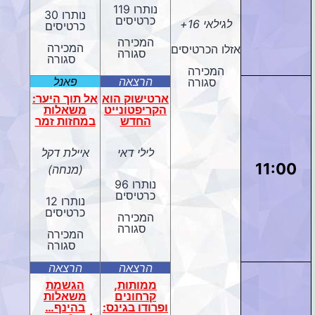
נותרו 119
נותרו 30
כרטיסים
לגילאי 16+
כרטיסים
המכירה
המכירה
אזלו הכרטיסים
סגורה
סגורה
המכירה
הרצאה
פאנל
סגורה
ארטישוק הוא
אל תוך היער:
הקריפטונייט
משאלות
החדש
במחזות זמר
לילי דאי
איילת דקל
11:00
(מנחה)
נותרו 96
כרטיסים
נותרו 12
כרטיסים
המכירה
סגורה
המכירה
סגורה
הרצאה
הרצאה
ממותות,
הגשמת
קרחונים
משאלות
ופרודו בגינס:
בהינף…