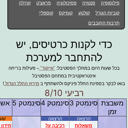
פילוסופיה
פנטזיה
פסיכולוגיה
פראצ'ט
קהילה
קוביות הגורל
קולנוע
קומיקס
קוספליי
תרבות החובבים
כדי לקנות כרטיסים, יש
להתחבר למערכת
בכל שעות היום במהלך הפסטיבל:
"אייקוד"
– פעילות בריחה
אינטראקטיבית במתחם הפסטיבל
בואו לבקר בספינת החלל פיניקס ולהשתתף ב
מירוץ החלל הגדול
!
רביעי 8/10
משבצת
סינמטק 3
סינמטק 4
סינמטק 5
אשכו
זמן
הרצאה
הרצאה
שעש
משאלות
רכיבה על
חידון 