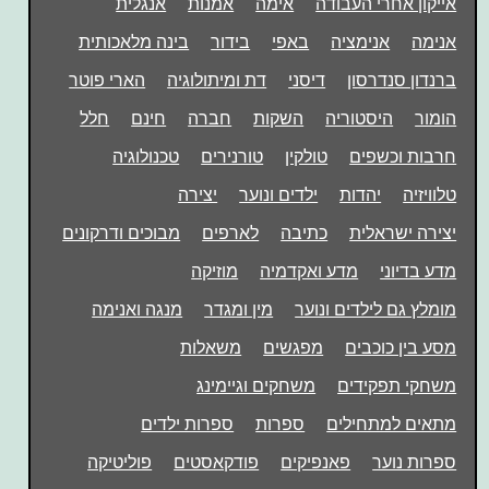
אייקון אחרי העבודה
אימה
אמנות
אנגלית
אנימה
אנימציה
באפי
בידור
בינה מלאכותית
ברנדון סנדרסון
דיסני
דת ומיתולוגיה
הארי פוטר
הומור
היסטוריה
השקות
חברה
חינם
חלל
חרבות וכשפים
טולקין
טורנירים
טכנולוגיה
טלוויזיה
יהדות
ילדים ונוער
יצירה
יצירה ישראלית
כתיבה
לארפים
מבוכים ודרקונים
מדע בדיוני
מדע ואקדמיה
מוזיקה
מומלץ גם לילדים ונוער
מין ומגדר
מנגה ואנימה
מסע בין כוכבים
מפגשים
משאלות
משחקי תפקידים
משחקים וגיימינג
מתאים למתחילים
ספרות
ספרות ילדים
ספרות נוער
פאנפיקים
פודקאסטים
פוליטיקה