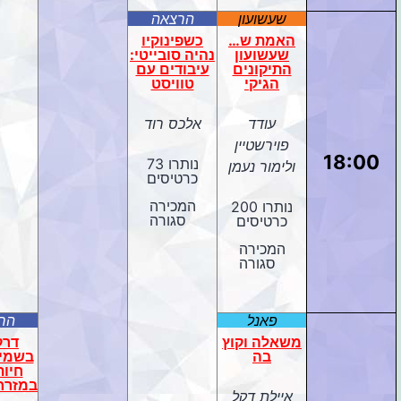
שעשועון
הרצאה
האמת ש…
כשפינוקיו
שעשועון
נהיה סובייטי:
התיקונים
עיבודים עם
הגיקי
טוויסט
עודד
אלכס רוד
פוירשטיין
18:00
נותרו 73
ולימור נעמן
כרטיסים
המכירה
נותרו 200
סגורה
כרטיסים
המכירה
סגורה
פאנל
הר
משאלה וקוץ
דרק
בה
בשמי 
חיות
במזרח
איילת דקל