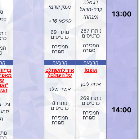
דניאלה
נעמן שדמי
קרני-הראל
מא
13:00
(מנחה)
ברק
לגילאי 16+
נותרו 287
נותרו 69
כרטיסים
כרטיסים
כרט
המכירה
המכירה
המכ
סגורה
סגורה
ס
הרצאה
הרצאה
הר
אופס!
איך להשתלט
בִּדְיו
על העולם?
מאפי ק
על
אדוה לוטן
"הפנ
אמיר מילר
הנע
נותרו 269
כרטיסים
נותרו 8
גילי 
כרטיסים
14:00
סמו 
המכירה
סגורה
המכירה
תמ
סגורה
כרט