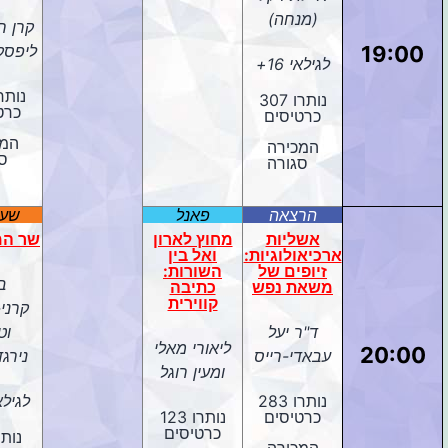
(מנחה)
קרן ר
19:00
ליפסק
לגילאי 16+
נותרו 307
כרט
כרטיסים
המכ
המכירה
ס
סגורה
הרצאה
פאנל
שעש
אשליות
מחוץ לארון
שר המ
ארכיאולוגיות:
ואל בין
זיופים של
השורות:
ב
משאת נפש
כתיבה
קווירית
קרני
ד"ר יעל
וט
ליאורי מאלי
20:00
עבאדי-רייס
נירג
ומעין רוגל
נותרו 283
לגילאי 
כרטיסים
נותרו 123
כרטיסים
המכירה