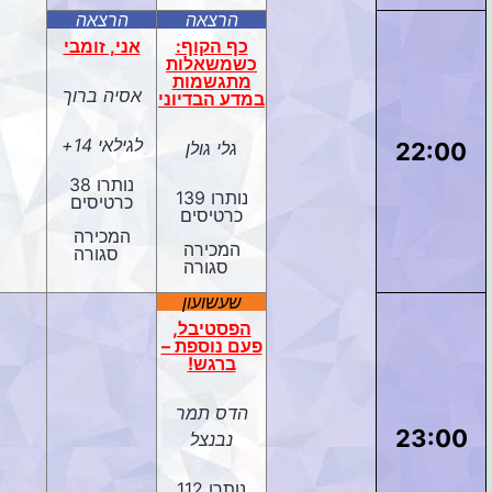
הרצאה
הרצאה
כף הקוף:
אני, זומבי
כשמשאלות
מתגשמות
אסיה ברוך
במדע הבדיוני
לגילאי 14+
22:00
גלי גולן
נותרו 38
נותרו 139
כרטיסים
כרטיסים
המכירה
המכירה
סגורה
סגורה
שעשועון
הפסטיבל,
פעם נוספת –
ברגש!
הדס תמר
23:00
נבנצל
נותרו 112