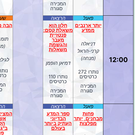
המכירה
סגורה
פאנל
הרצאה
שעש
יותר ארנבים
חלון הוא
הבה נ
ממדע
משאלת קסם:
פנטזיית
תומר
מעבר
דניאלה
והגשמת
(מנ
משאלות
קרני-הראל
(מנחה)
12:00
לגילאי 
דמיאן הופמן
נותרו 272
כרט
כרטיסים
נותרו 110
כרטיסים
המכ
המכירה
ס
סגורה
המכירה
סגורה
פאנל
הרצאה
הר
פחות
ספר המדע
המציא
מבחנים, יותר
הבדיוני
אשל
מפלצות
העתיק ביותר
הקא
בעולם
ב"גר
פו