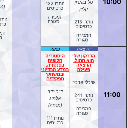
10:00
טל בוארון
נותרו 122
(מנ
כרטיסים
קליין
המכירה
סגורה
נותרו 213
כרט
כרטיסים
המכ
המכירה
ס
סגורה
הרצאה
פאנל
הדרקון שלי
היסטוריה
הוא חתול:
חלופית
הרצאה
בפנטזיה,
פעילה
במדע הבדיוני
ובמשחקי
תפקידים
שירלי פרבר
ד"ר נדב
11:00
נותרו 241
אלמוג
כרטיסים
(מנחה)
המכירה
סגורה
נותרו 111
כרטיסים