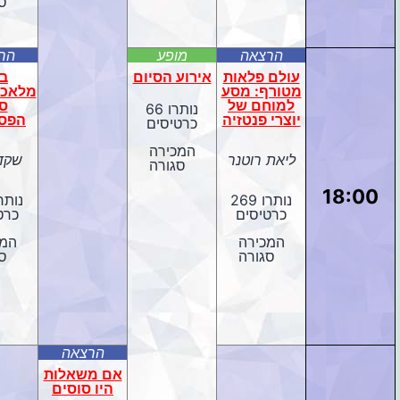
ס
הרצאה
מופע
הר
עולם פלאות
אירוע הסיום
בי
מטורף: מסע
מלאכו
למוחם של
ס
נותרו 66
יוצרי פנטזיה
הפסי
כרטיסים
המכירה
ליאת רוטנר
שקד 
סגורה
18:00
נותרו 269
כרטיסים
כרט
המכירה
המכ
סגורה
ס
הרצאה
אם משאלות
היו סוסים