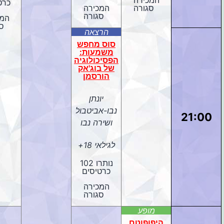
כרט
סגורה
המכירה
סגורה
המכ
ס
הרצאה
סוס מחפש
משמעות:
הפסיכולוגיה
של בוג'אק
הורסמן
יונתן
נבו-אביטבול
21:00
ושירה נבו
לגילאי 18+
נותרו 102
כרטיסים
המכירה
סגורה
מופע
היפופוטם