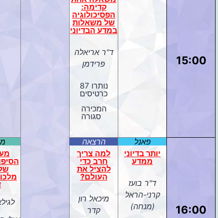
קדימה:
הפסיכולוגיה
של משאלות
במדע הבדיוני
ד"ר אריאלה
15:00
פרידמן
נותרו 87
כרטיסים
המכירה
סגורה
פאנל
הרצאה
מח
יותר בדיוני
למה צריך
מעו
ממדע
חרב כדי
הסיפור
להציל את
של 
העולם?
מלכות
ד"ר בועז
ד
קרני-הראל
מיכאל רון
לגילאי 
(מנחה)
16:00
קדר