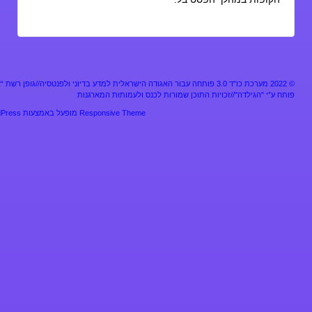
מערכת כו"ד 3.0 פותחה עבור האגודה הישראלית למדע בדיוני ולפנטסיה//גופן רשת “אלף”
ע”י "הגילדה"//זכויות התוכן שמורות לכנס ולעמותות המארגנות
Responsive Theme
מופעל באמצעות
WordPress