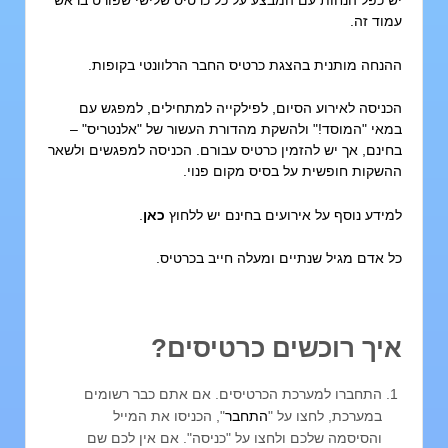
ש כפל הנחות עם המבצע על כל כרטיס שלישי שפורט בראש
מוד זה.
הנחה מותנית בהצגת כרטיס החבר הרלוונטי בקופות.
כניסה לאירוע הסיום, לפילקייה למתחילים, למפגש עם
מאי "המוסד!" ולהשקת מהדורת העשור של "אלנטריס" –
חינם, אך יש להזמין כרטיס עבורם. הכניסה למפגשים ולשאר
השקות חופשית על בסיס מקום פנוי.
מידע נוסף על אירועים בחינם
יש ללחוץ
כאן
.
ל אדם מגיל שנתיים ומעלה חייב בכרטיס.
יך רוכשים כרטיסים?
התחברו למערכת הכרטיסים. אם אתם כבר רשומים
במערכת, לחצו על "
התחבר
", הכניסו את המייל
והסיסמה שלכם ולחצו על "כניסה". אם אין לכם שם