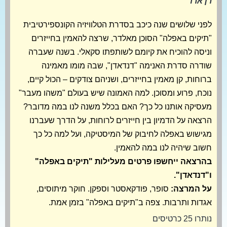
רן ארד
לפני שלושים שנה כיכב בסדרת הטלוויזיה הקונספירטיבית
"תיקים באפלה" הסוכן מאלדר, שרצה להאמין בחייזרים
וניסה להוכיח את קיומם לשותפתו סקאלי. בשנה שעברה
שודרה סדרת האנימה "דנדאדן", שבה מומו מאמינה
ברוחות, קן מאמין בחייזרים, ושניהם צודקים – הכול קיים,
נוכח, פרוע ומסוכן. למה האמונה שיש בעולם "משהו מעבר"
מעסיקה אותנו כל כך? האם בכלל משנה לנו במה מדובר?
הרצאה על הדמיון בין חייזרים לרוחות, על הדרך שעברנו
מגישוש באפלה לחיבוק של המיסטיקה, ועל למה כל כך
חשוב שיהיה לנו במה להאמין.
בהרצאה ייחשפו פרטים מעלילות "תיקים באפלה"
ו"דנדאדן".
על המרצה:
סופר, פודקאסטר וספקן. חוקר מיתוסים,
אגדות ותרבות. צפה ב"תיקים באפלה" בזמן אמת.
נותרו 25 כרטיסים