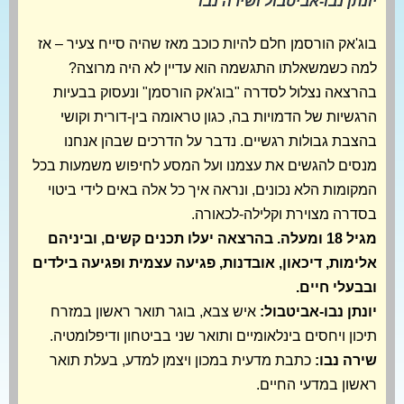
יונתן נבו-אביטבול ושירה נבו
בוג'אק הורסמן חלם להיות כוכב מאז שהיה סייח צעיר – אז
למה כשמשאלתו התגשמה הוא עדיין לא היה מרוצה?
בהרצאה נצלול לסדרה "בוג'אק הורסמן" ונעסוק בבעיות
הרגשיות של הדמויות בה, כגון טראומה בין-דורית וקושי
בהצבת גבולות רגשיים. נדבר על הדרכים שבהן אנחנו
מנסים להגשים את עצמנו ועל המסע לחיפוש משמעות בכל
המקומות הלא נכונים, ונראה איך כל אלה באים לידי ביטוי
בסדרה מצוירת וקלילה-לכאורה.
מגיל 18 ומעלה. בהרצאה יעלו תכנים קשים, וביניהם
אלימות, דיכאון, אובדנות, פגיעה עצמית ופגיעה בילדים
ובבעלי חיים.
יונתן נבו-אביטבול:
איש צבא, בוגר תואר ראשון במזרח
תיכון ויחסים בינלאומיים ותואר שני בביטחון ודיפלומטיה.
שירה נבו:
כתבת מדעית במכון ויצמן למדע, בעלת תואר
ראשון במדעי החיים.