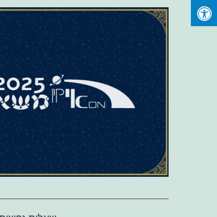
Ski
t
conten