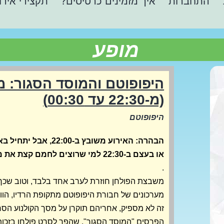
התחברות
איך מזמינים כרטיסים?
תקצירי אירו
מופע
היפופוטם והמוסד הסגור: מ
(מ-22:30 עד 00:30)
היפופוטם
או בעצם ב-22:30 למי שרוצים לחמם קצת את מיתרי הצחוק.
.
משבצת הפולחן חוזרת לערב אחד בלבד, וטוב שכך.
מערכונים של חבורת היפופוטם מתקופת הרדיו, הוויד
זה לא מספיק, אחריהם תוקרן על מסך הקולנוע הסר
הפרסים "המוסד הסגור", שהפך לסרט פולחן בזכ