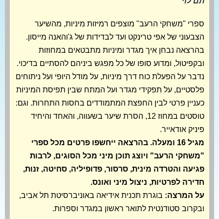
תם לוי
ספרי "משחקי הרעב" מוצפים רמיזות מיניות, מהשיער
הצבעוני של אפי טרינקט ועד לבדידות של ג'והאנה מייסון.
בהרצאה נבחן איך מגדר ומיניות מתבטאים במחוזות
ובקפיטול, ומדוע סופו של כל מפגש ביניהם להסתיים בדיכוי.
נדבר על הפעלת כוח דרך מיניות, על מודל היופי ועל ניתוחים
פלסטיים, על תפקידי מגדר ועל המתח שבין תפיסת המיניות
כעניין פרטי לבין החפצת המתמודדים בחסות התחרות. וגם:
טוסטים במחוז 12, הסרת שיער בשעווה, והאחד והיחיד
פיניק אודאייר.
מגיל 16 ומעלה. בהרצאה ייחשפו פרטים מכל ספרי
"משחקי הרעב" ויוצג תוכן מיני מכל הסוגים, לרבות
פגיעה והטרדה מינית, סרסור, פדופיליה, סחיטה, זנות,
חדירה לפרטיות, ניצול מיני ואונס.
על המרצה:
בוגרת תכנית אידיאה באוניברסיטת תל אביב,
ובקרוב סטודנטית לתואר ראשון במגדר וספרות.