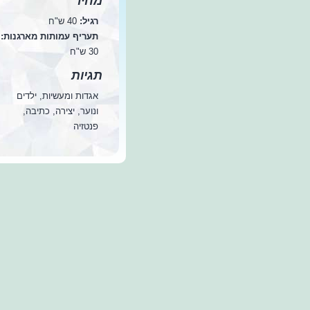
מחיר
רגיל:
40 ש"ח
תעריף עמותות מארגנות:
30 ש"ח
תגיות
אגדות ומעשיות, ילדים
ונוער, יצירה, כתיבה,
פנטזיה