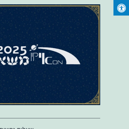
Ski
t
conten