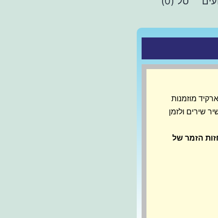
עים
סל (0)
רקיד מוזמנות
יר שירים ולזמן
זות הזמר של