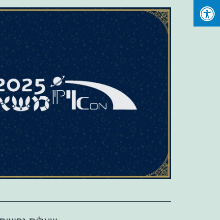
Ski
t
conten