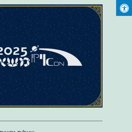
Ski
t
conten