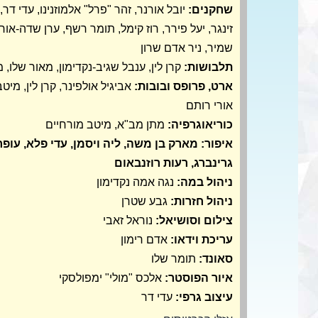
שחקנים:
יובל אורנר, זהר "פרל" אלמוזנינו, עדי דר,
זינגר, יעל פירר, רוז קימל, תומר רשף, ערן שדה-אור,
שמיר, ניר אדם שרון
תלבושות:
קרן לין, ענבל שגיב-נקדימון, מאור שלו, 
ארט, פרופס ובובות:
אביגיל אולפינר, קרן לין, מיטב
אורי רותם
כוריאוגרפיה:
מתן מב"א, מיטב מורחיים
איפור: מארק בן משה, ליה ויסמן, עדי פלא, עופר
גרינברג, רעות רוזנבאום
ניהול במה:
נגה אמה נקדימון
ניהול חזרות:
גבע שטרן
צילום וסושיאל:
נוראל זאבי
עריכת וידאו:
אדם רימון
סאונד:
תומר שלו
איור הפוסטר:
אלכס "מולי" ימפולסקי
עיצוב גרפי:
עדי דר