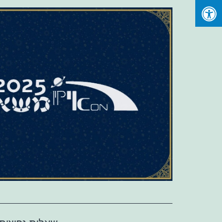
Ski
t
conten