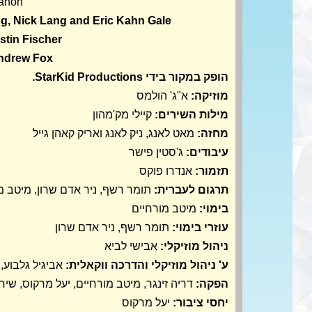
ahon
ng, Nick Lang and Eric Kahn Gale
stin Fischer
ndrew Fox
הופק במקור בידי StarKid Productions.
מוזיקה:
א"ג' הולמס
מילות השירים:
קיילי מק'מהון
מחזה:
מאט לאנג, ניק לאנג ואריק קאהן גייל
עיבודים:
ג'סטין פישר
תזמור:
אנדרו פוקס
תרגום לעברית:
תומר רשף, ניר אדם שרון, מיטב מ
בימוי:
מיטב מורחיים
עוזרי בימוי:
תומר רשף, ניר אדם שרון
ניהול מוזיקלי:
אבישי לביא
ע' ניהול מוזיקלי והדרכה ווקאלית:
אביגיל גלבוע, 
הפקה:
דריה זינגר, מיטב מורחיים, יעל מרקוס, שי
יחסי ציבור:
יעל מרקוס