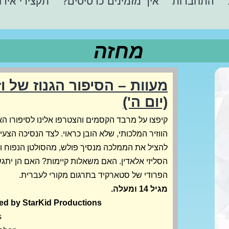
התחברות
איך מזמינים כרטיסים?
תקצירי אירו
מחזה
מעוות – הסיפור הגנוז של וז
(יום ה')
קיפצו על מרבד הקסמים והצטרפו אלינו לסיפורו הא
הווזיר המלכותי, שלא הובן כראוי. לצד הנסיכה הצעי
להציל את הממלכה מנסיך פולש, מהסולטן הנפוח ו
הסליזי אלאדין. האם משאלות קיימות? האם הן ית
הפרודי של סטארקיד בתרגום מקורי לעברית.
מגיל 14 ומעלה.
ed by StarKid Productions.
s