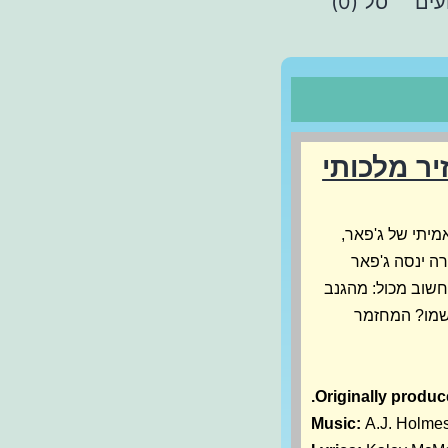
עים
סל (0)
יר מלכותי
מיתי של ג'פאר,
רה ינסה ג'פאר
חשוב מכול: מהגנב
גשמו? המחזמר
Originally produc
Music:
A.J. Holme