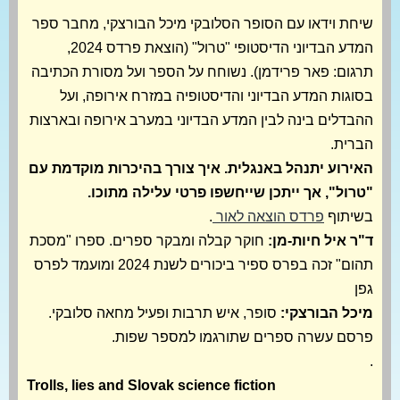
שיחת וידאו עם הסופר הסלובקי מיכל הבורצקי, מחבר ספר
המדע הבדיוני הדיסטופי "טרול" (הוצאת פרדס 2024,
תרגום: פאר פרידמן). נשוחח על הספר ועל מסורת הכתיבה
בסוגות המדע הבדיוני והדיסטופיה במזרח אירופה, ועל
ההבדלים בינה לבין המדע הבדיוני במערב אירופה ובארצות
הברית.
האירוע יתנהל באנגלית. איך צורך בהיכרות מוקדמת עם
"טרול", אך ייתכן שייחשפו פרטי עלילה מתוכו.
בשיתוף
פרדס הוצאה לאור
.
ד"ר איל חיות-מן:
חוקר קבלה ומבקר ספרים. ספרו "מסכת
תהום" זכה בפרס ספיר ביכורים לשנת 2024 ומועמד לפרס
גפן
מיכל הבורצקי:
סופר, איש תרבות ופעיל מחאה סלובקי.
פרסם עשרה ספרים שתורגמו למספר שפות.
.
Trolls, lies and Slovak science fiction