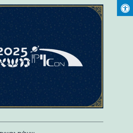
Ski
t
conten