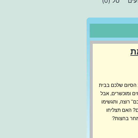
עים
סל (0)
ת
 הסיום שלכם בבית
ם ומוכשרים, אבל
ם" רוצה, ותגשימו
ם? האם תצליחו
מחר בחצות?