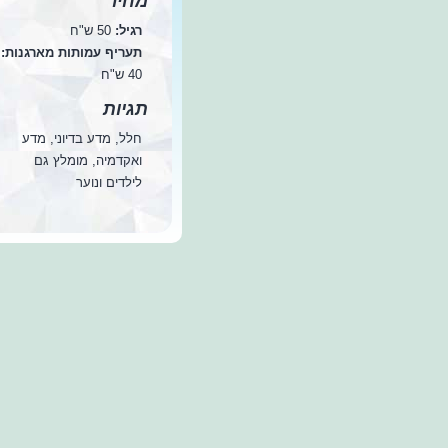
מחיר
רגיל:
50 ש"ח
תעריף עמותות מארגנות:
40 ש"ח
תגיות
חלל, מדע בדיוני, מדע
ואקדמיה, מומלץ גם
לילדים ונוער