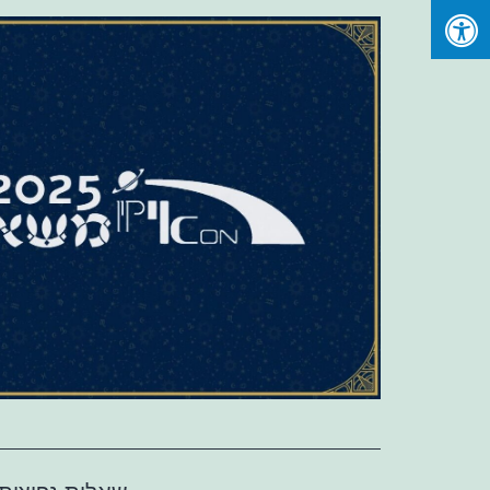
Ski
t
conten