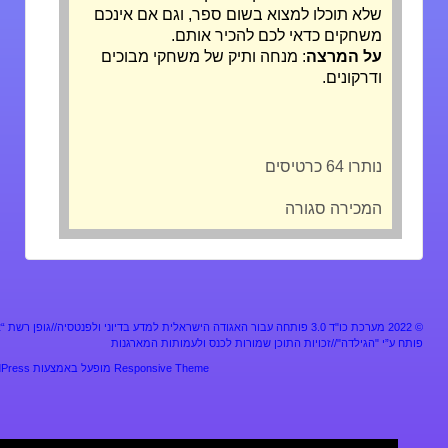
שלא תוכלו למצוא בשום ספר, וגם אם אינכם
משחקים כדאי לכם להכיר אותם.
על המרצה
: מנחה ותיק של משחקי מבוכים
ודרקונים.
נותרו 64 כרטיסים
המכירה סגורה
מערכת כו"ד 3.0 פותחה עבור האגודה הישראלית למדע בדיוני ולפנטסיה//גופן רשת “אלף”
ע”י "הגילדה"//זכויות התוכן שמורות לכנס ולעמותות המארגנות
Responsive Theme
מופעל באמצעות
WordPress