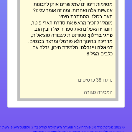
מסוימות דימויים שמקשרים אותן לתכונות
אנושיות אלה ואחרות. ומה זה אומר עלינו?
האם בכולנו מסתתרת חיה?
מומלץ להכיר מראש את סדרת הארי פוטר,
חומריו האפלים ואת ספריה של רובין הוב.
פייגי ברילון:
סטודנטית לעבודה סוציאלית,
מדריכה בחינוך הלא פורמלי ומרצה בכנסים.
דניאלה ויינבלט:
תלמידת תיכון, גדלה עם
כלבים מגיל 8.
נותרו 38 כרטיסים
המכירה סגורה
מערכת כו"ד 3.0 פותחה עבור האגודה הישראלית למדע בדיוני ולפנטסיה//גופן רשת “אלף”
ע”י "הגילדה"//זכויות התוכן שמורות לכנס ולעמותות המארגנות