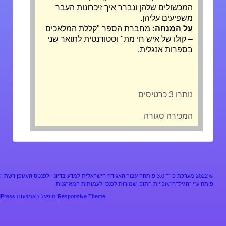
המכשולים שלהן ונברר איך זיכרונות העבר
משפיעים עליהן.
על המנחה:
מחברת הספר "קללת המלאכים
– קולו של איש חי מת" וסטודנטית לתואר שני
בספרות אנגלית.
נותרו 3 כרטיסים
המכירה סגורה
מערכת כו"ד 3.0 פותחה עבור האגודה הישראלית למדע בדיוני ולפנטסיה//גופן רשת “אלף”
ע”י "הגילדה"//זכויות התוכן שמורות לכנס ולעמותות המארגנות
Responsive Theme
מופעל באמצעות
WordPress